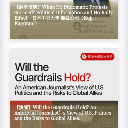
【課堂演講】When Do Diplomatic Protests
Succeed? Political Information and No Rally
Effect－日本中央大學 籠谷公司（Koji
Kagotani）
2026 年 05 月 27 日
【演講】Will the Guardrails Hold? An
American Journalist’s View of U.S. Politics
and the Risks to Global Allies.
2026 年 07 月 20 日