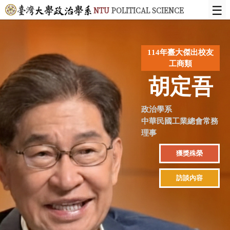
☰
NTU
POLITICAL SCIENCE
114年臺大傑出校友
工商類
胡定吾
政治學系
中華民國工業總會常務
理事
獲獎殊榮
訪談內容