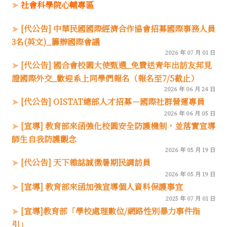
社會科學院心輔專區
[代公告] 中華民國國際經濟合作協會招募國際事務人員
3名(英文)_籌辦國際會議
2026 年 07 月 01 日
[代公告] 國合會校園大使甄選_免費送青年出訪友邦見
證國際外交_歡迎系上同學們報名（報名至7/5截止）
2026 年 06 月 24 日
[代公告] OISTAT總部人才招募－國際社群營運專員
2026 年 06 月 05 日
[宣導] 教育部來函強化校園安全防護機制，並落實宣導
師生自我防護觀念
2026 年 05 月 19 日
[代公告] 天下雜誌誠徵暑期民調訪員
2026 年 05 月 19 日
[宣導] 教育部來函加強宣導個人資料保護事宜
2025 年 07 月 01 日
[宣導]教育部「學校處理數位/網路性別暴力事件指
引」