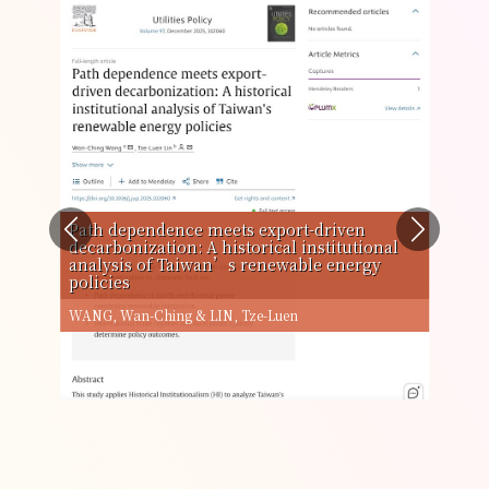
Path dependence meets export-driven
decarbonization: A historical institutional
A H
analysis of Taiwan’s renewable energy
Sta
policies
Dig
n-Wen
WANG, Wan-Ching & LIN, Tze-Luen
Yi-h