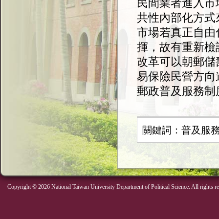
民間業者進入市
共性內部化方式
市場若真正自由
揮，故有重新檢
改革可以朝郵儲
易保險民營方向
郵政普及服務制
關鍵詞：普及服
Copyright © 2026 National Taiwan University Department of Political Science. All rights r