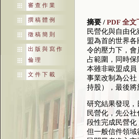
審查作業
撰稿體例
摘要 /
PDF 全
民營化與自由化
徵稿簡則
盟為首的世界各
出版與寫作
令的壓力下，會
占範圍，同時保
倫理
本雖非歐盟成員
文件下載
事業改制為公社，
持股），最後將於
研究結果發現，
民營化，先公社
段性完成民營化
但一般信件領域