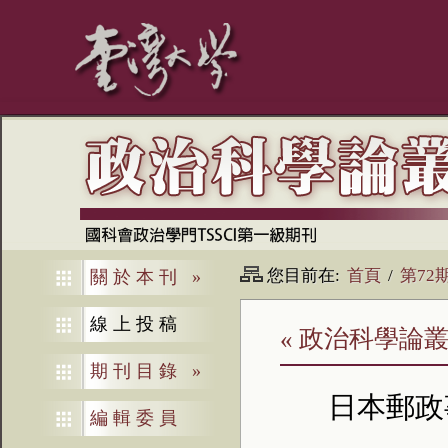
您目前在:
首頁
/
第72
關於本刊
»
線上投稿
« 政治科學論叢
期刊目錄
»
日本郵政
編輯委員