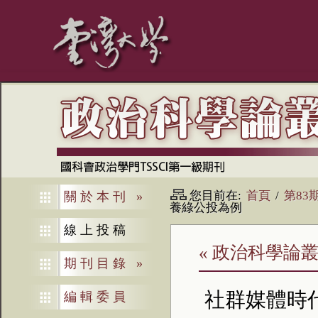
您目前在:
首頁
/
第83
關於本刊
»
養綠公投為例
線上投稿
« 政治科學論叢
期刊目錄
»
社群媒體時
編輯委員