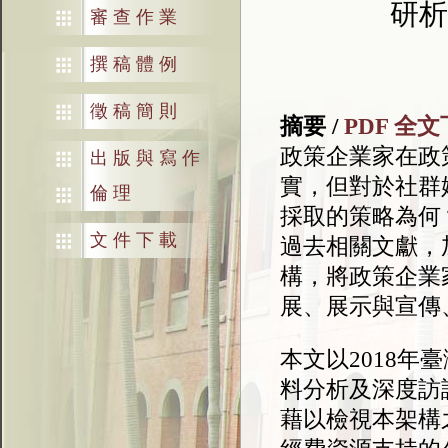
研析
審查作業
撰稿體例
徵稿簡則
摘要 /
PDF 全
政策企業家在政
出版與寫作
實，但對於社群
倫理
採取的策略為何
文件下載
過去相關文獻，
構，將政策企業
展、展示與宣傳
本文以
2018
年臺
料分析及深度訪
藉以檢視本架構