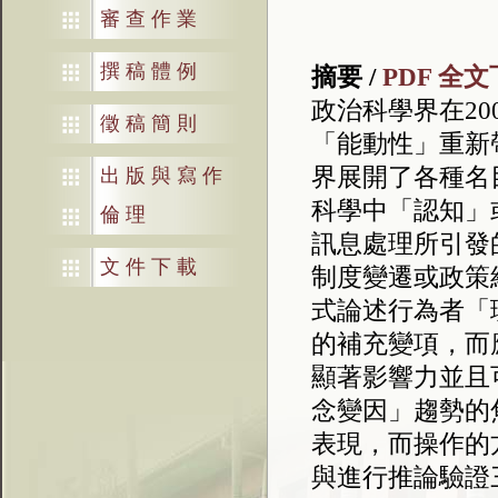
審查作業
撰稿體例
摘要 /
PDF 全
政治科學界在20
徵稿簡則
「能動性」重新
界展開了各種名
出版與寫作
科學中「認知」
倫理
訊息處理所引發
文件下載
制度變遷或政策
式論述行為者「
的補充變項，而
顯著影響力並且
念變因」趨勢的
表現，而操作的
與進行推論驗證