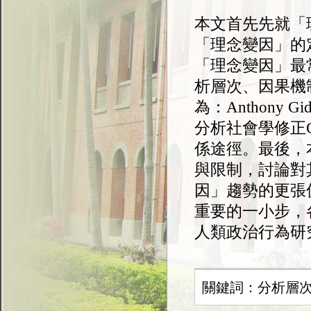
本文首先先就「
「理念變因」的
「理念變因」最
析層次、因果機
為：Anthony Gi
分析社會學修正Cole
係途徑。最後，
與限制，討論對
因」趨勢的更張
重要的一小步，
人類政治行為研
關鍵詞：分析層