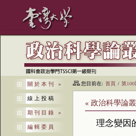
您目前在:
首頁
/
第10
關於本刊
»
線上投稿
« 政治科學論叢
期刊目錄
»
理念變因
編輯委員