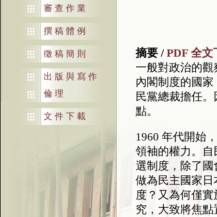
審查作業
撰稿體例
摘要 /
PDF 全
徵稿簡則
一般對政治的觀
出版與寫作
內閣制度的國家
倫理
民黨總裁擔任。
點。
文件下載
1960
年代開始
領袖的權力。自
選制度，除了國
做為民主國家日
度？又為何僅實
究，大致將焦點