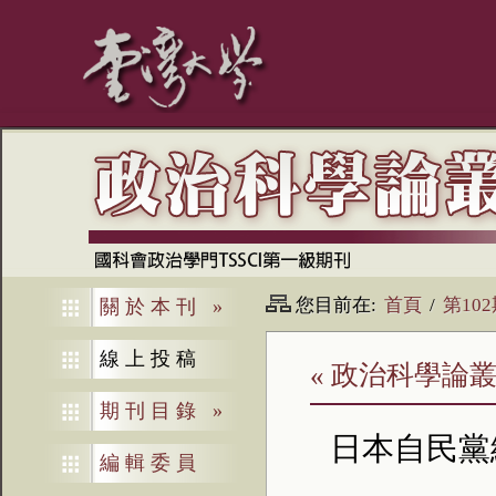
您目前在:
首頁
/
第10
關於本刊
»
線上投稿
« 政治科學論叢
期刊目錄
»
日本自民黨
編輯委員