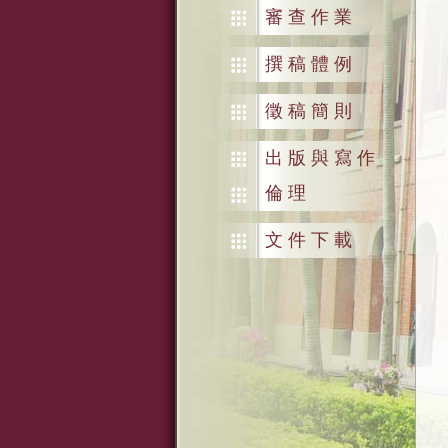
審查作業
撰稿體例
徵稿簡則
出版與寫作
倫理
文件下載