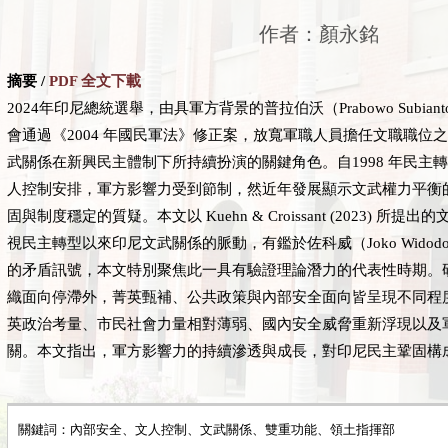
作者：顏永銘
摘要 /
PDF 全文下載
2024年印尼總統選舉，由具軍方背景的普拉伯沃（Prabowo Subian
會通過《2004 年國民軍法》修正案，放寬軍職人員擔任文職職位
武關係在新興民主體制下所持續扮演的關鍵角色。自1998 年民主
人控制安排，軍方影響力受到節制，然近年發展顯示文武權力平衡
固與制度穩定的質疑。本文以 Kuehn & Croissant (2023) 
視民主轉型以來印尼文武關係的脈動，有鑑於佐科威（Joko Wido
的矛盾訊號，本文特別聚焦此一具有驗證理論潛力的代表性時期。
織面向停滯外，菁英甄補、公共政策與內部安全面向皆呈現不同程
英政治考量、市民社會力量相對薄弱、國內安全威脅重新浮現以及
關。本文指出，軍方影響力的持續滲透與成長，對印尼民主鞏固構
關鍵詞：內部安全、文人控制、文武關係、雙重功能、領土指揮部