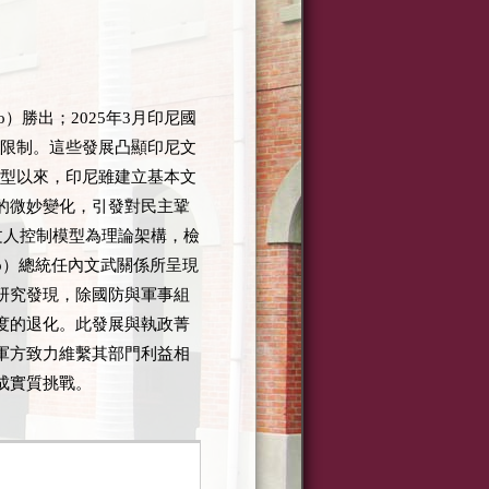
to）勝出；2025年3月印尼國
之限制。這些發展凸顯印尼文
轉型以來，印尼雖建立基本文
的微妙變化，引發對民主鞏
所提出的文人控制模型為理論架構，檢
do）總統任內文武關係所呈現
研究發現，除國防與軍事組
度的退化。此發展與執政菁
軍方致力維繫其部門利益相
成實質挑戰。