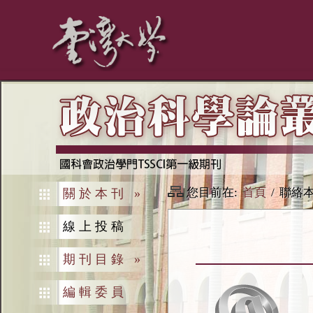
您目前在:
首頁
/
聯絡
關於本刊
»
線上投稿
期刊目錄
»
編輯委員