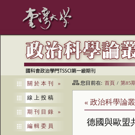
您目前在:
首頁
/
第85
關於本刊
»
線上投稿
« 政治科學論叢
期刊目錄
»
德國與歐盟
編輯委員