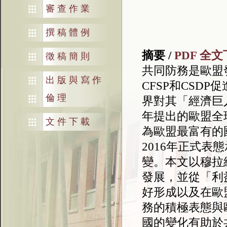
審查作業
撰稿體例
摘要 /
PDF 全
徵稿簡則
共同防務是歐盟
出版與寫作
CFSP和CSD
倫理
界對其「經濟巨
年提出的歐盟全
文件下載
為歐盟最富有的
2016年正式
變。本文以穆拉
發展，並從「利
好形成以及在歐
務的積極表態與
國的變化有助於