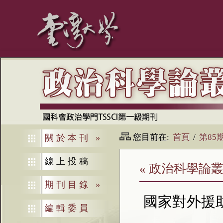
您目前在:
首頁
/
第85
關於本刊
»
線上投稿
« 政治科學論叢
期刊目錄
»
國家對外援
編輯委員