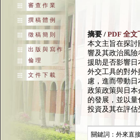
審查作業
撰稿體例
摘要 /
PDF 全
徵稿簡則
本文主旨在探討
出版與寫作
響及其政治風險
倫理
援助是否影響日
外交工具的對外
文件下載
慮，進而帶動日
政策政策與日本
的發展，並以量
投資及其在評估
關鍵詞：外來直