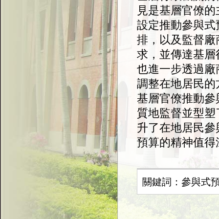
見是基層官僚的
設定推動參與式
排，以及監督廠
求，並傳達基層
也進一步透過廠
調整在地居民的
基層官僚推動參
質地監督並型塑
升了在地居民參
預算的精神值得
關鍵詞：參與式