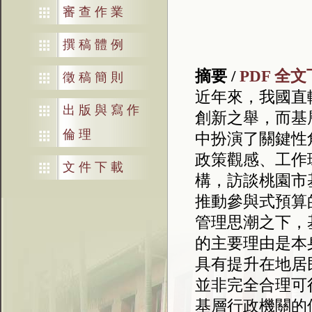
審查作業
撰稿體例
摘要 /
PDF 全
徵稿簡則
近年來，我國直
出版與寫作
創新之舉，而基
倫理
中扮演了關鍵性
政策觀感、工作
文件下載
構，訪談桃園市
推動參與式預算
管理思潮之下，
的主要理由是本
具有提升在地居
並非完全合理可
基層行政機關的