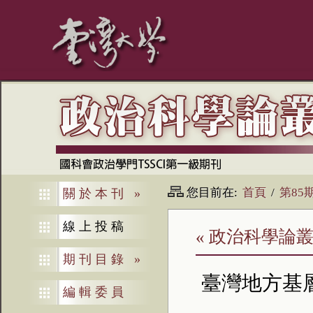
您目前在:
首頁
/
第85
關於本刊
»
線上投稿
« 政治科學論叢
期刊目錄
»
臺灣地方基
編輯委員