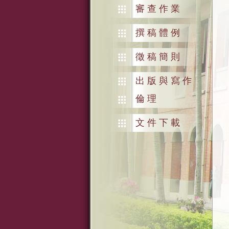
審查作業
撰稿體例
徵稿簡則
出版與寫作
倫理
文件下載