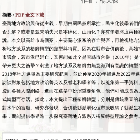
作者：楊天傑
摘要 /
PDF 全文下載
臺灣地方政治與侍從主義，早期由國民黨所掌控，民主化後學者們
否瓦解？或者是並未消失只是零碎化、山頭化？亦有學者將這兩種
說。本文以高雄市為個案，主要關心派系的存亡與否，再檢視地方
析地方派系的樁腳轉型的類型與特質。因為在縣市合併前後，高雄
市議會，若市派已消亡，又何能如此？是否縣市合併（
201
0
年）是
帶來更大之衝擊？刺激了地方派系及樁腳由無意識到有意識的轉型
2018
年地方選舉為主要研究範圍，並延伸至
2020
年補選及
2022
年選
訪談對象包括地方政治菁英以及耆老和學者等，以蒐集第一手資料
透到各種人際網絡，進而在選舉中扮演重要角色，他們可能成長為
式轉型而存活。據此，本文提出三種樁腳轉型，分別是傳統垂直的
對水平的宮廟。研究亦發現，合併後縣派弱化但市派吸納了縣派生
果，期能提供學界進一步探究臺灣地方派系與樁腳轉型理論之參考