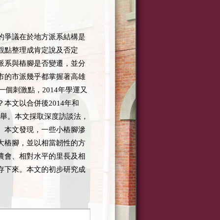
的爭議在於地方派系結構是
觀點整理成肯定說及否定
派系與樁腳是否變遷，並分
市的市派幾乎都掌握著高雄
一個刺激點，
2014
年學運又
？本文以合併後
2014
年和
舉。本文採取深度訪談法，
。本文發現，一些小樁腳滲
大樁腳，並以相當韌性的方
農會、相對水平的里長及相
存下來。本文的初步研究成
。