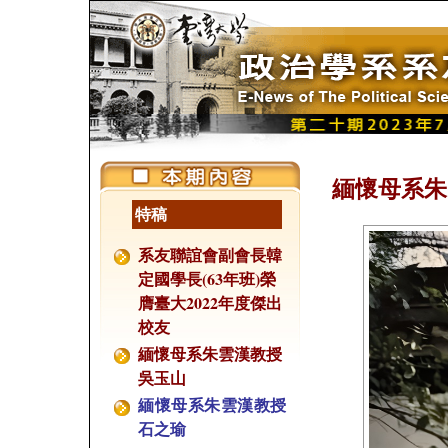
緬懷母系朱
特稿
系友聯誼會副會長韓
定國學長(63年班)榮
膺臺大2022年度傑出
校友
緬懷母系朱雲漢教授
吳玉山
緬懷母系朱雲漢教授
石之瑜