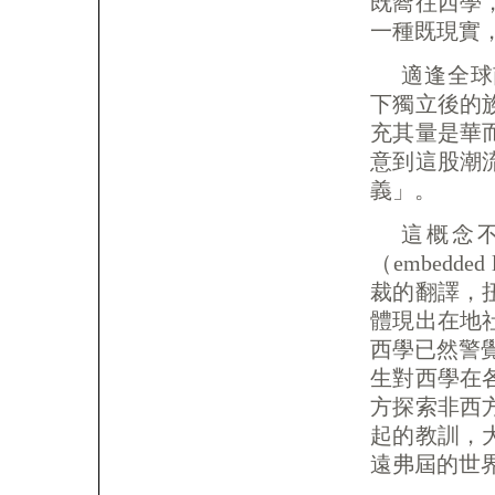
既嚮往西學
一種既現實
適逢全球
下獨立後的
充其量是華
意到這股潮
義」。
這概念
（embedd
裁的翻譯，
體現出在地
西學已然警
生對西學在
方探索非西
起的教訓，
遠弗屆的世