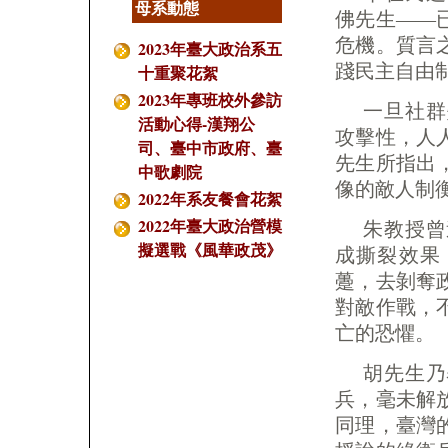
母系動態
佛先生——
危機。質言
2023年臺大政治系五
踐民主自由
十重聚花絮
2023年專班校外參訪
一旦社群
活動心得-漢翔公
攻擊性，人
司、臺中市政府、臺
先生所指出
中歌劇院
像的敵人制
2022年系友餐會花絮
2022年臺大政治營模
朱教授曾
擬選戰《風華政茂》
成撕裂效果
躉，去剝奪
對敵作戰，
亡的恐懼。
胡先生乃
兵，毫未解
同理，臺灣