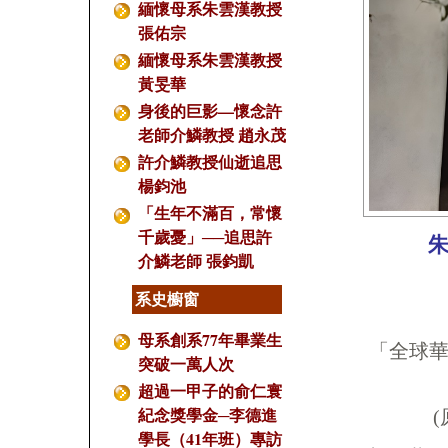
緬懷母系朱雲漢教授
張佑宗
緬懷母系朱雲漢教授
黃旻華
身後的巨影—懷念許
老師介鱗教授 趙永茂
許介鱗教授仙逝追思
楊鈞池
「生年不滿百，常懷
千歲憂」──追思許
介鱗老師 張鈞凱
系史櫥窗
母系創系77年畢業生
「全球
突破一萬人次
超過一甲子的俞仁寰
紀念獎學金─李德進
學長（41年班）專訪