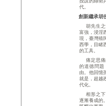
授說的綠衛
代。
創新繼承胡
胡先生之
富強，浸淫
現，臺灣殖
西學，目睹
的工具。
痛定思痛
的道德問題
由。他回憶
就是，超越
代化。
相形之下
逐漸養成的