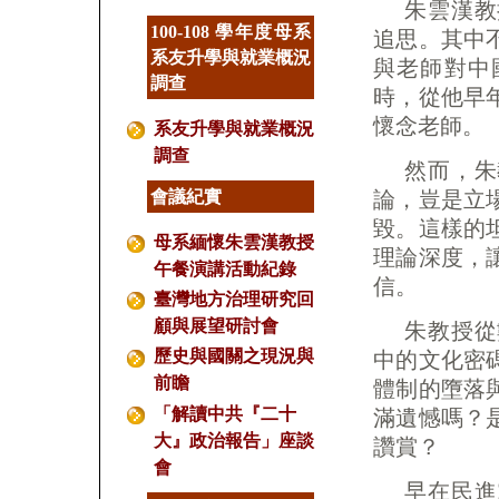
朱雲漢教
100-108 學年度母系
追思。其中
系友升學與就業概況
與老師對中
調查
時，從他早
懷念老師。
系友升學與就業概況
調查
然而，朱
會議紀實
論，豈是立
毀。這樣的
母系緬懷朱雲漢教授
理論深度，
午餐演講活動紀錄
信。
臺灣地方治理研究回
顧與展望研討會
朱教授從
歷史與國關之現況與
中的文化密
前瞻
體制的墮落
「解讀中共『二十
滿遺憾嗎？
大』政治報告」座談
讚賞？
會
早在民進