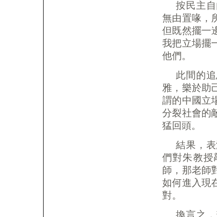
按民主自
無由置喙，
但既然擺一
我把立場擺
他們。
此間的追
雅，樂於助
謂的中國立
分裂社會的
猛回頭。
結果，表
們對朱教授
師，那老師
如何進入現
對。
換言之，