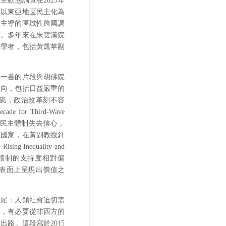
動態調查在2023年
個以東亞地區民主化為
行主導的區域性跨國調
究。多年來在朱雲漢院
輕學者，包括黃凱苹副
》一書的片段與胡佛院
走向，包括日益嚴重的
疵，政治改革刻不容
or Third-Wave
眾對民主體制失去信心，
主國家，在黃副教授針
ing Inequality and
對民主體制的支持度相對偏
表面上呈現出價值之
結尾：人類社會迫切需
為，有必要從非西方的
路。這段寫於2015