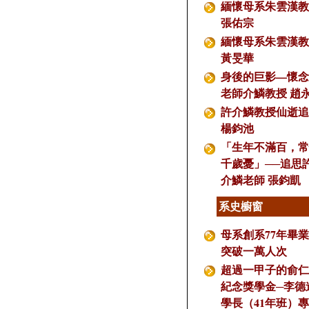
緬懷母系朱雲漢教
張佑宗
緬懷母系朱雲漢教
黃旻華
身後的巨影—懷念
老師介鱗教授 趙
許介鱗教授仙逝追
楊鈞池
「生年不滿百，常
千歲憂」──追思
介鱗老師 張鈞凱
系史櫥窗
母系創系77年畢
突破一萬人次
超過一甲子的俞仁
紀念獎學金─李德
學長（41年班）