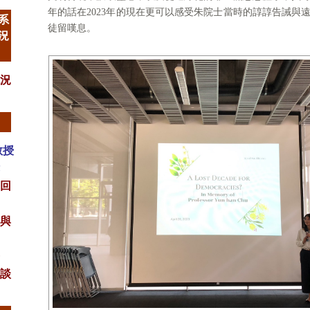
年的話在2023年的現在更可以感受朱院士當時的諄諄告誡與
母系
徒留嘆息。
況
況
教授
回
與
談