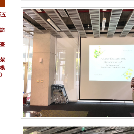
系五
參訪
臺
花絮
營模
》