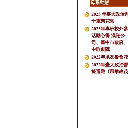
母系動態
2023 年臺大政治
十重聚花絮
2023年專班校外
活動心得-漢翔公
司、臺中市政府、
中歌劇院
2022年系友餐會
2022年臺大政治
擬選戰《風華政茂