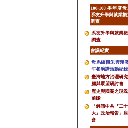
100-108 學年度
系友升學與就業概
調查
系友升學與就業概
調查
會議紀實
母系緬懷朱雲漢
午餐演講活動紀錄
臺灣地方治理研究
顧與展望研討會
歷史與國關之現況
前瞻
「解讀中共『二十
大』政治報告」座
會