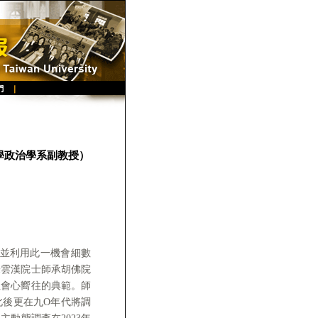
大學政治學系副教授）
，並利用此一機會細數
朱雲漢院士師承胡佛院
社會心嚮往的典範。師
此後更在九O年代將調