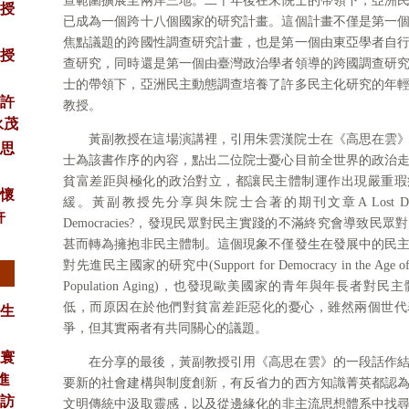
查範圍擴展至兩岸三地。二千年後在朱院士的帶領下，亞洲民主
授
已成為一個跨十八個國家的研究計畫。這個計畫不僅是第一
焦點議題的跨國性調查研究計畫，也是第一個由東亞學者自
授
查研究，同時還是第一個由臺灣政治學者領導的跨國調查研
士的帶領下，亞洲民主動態調查培養了許多民主化研究的年
許
教授。
永茂
黃副教授在這場演講裡，引用朱雲漢院士在《高思在雲
思
士為該書作序的內容，點出二位院士憂心目前全世界的政治
貧富差距與極化的政治對立，都讓民主體制運作出現嚴重瑕
懷
緩。黃副教授先分享與朱院士合著的期刊文章A Lost Decade f
許
Democracies?，發現民眾對民主實踐的不滿終究會導致民
甚而轉為擁抱非民主體制。這個現象不僅發生在發展中的民
對先進民主國家的研究中(Support for Democracy in the Age of Ris
Population Aging)，也發現歐美國家的青年與年長者
業生
低，而原因在於他們對貧富差距惡化的憂心，雖然兩個世代
爭，但其實兩者有共同關心的議題。
寰
在分享的最後，黃副教授引用《高思在雲》的一段話作
進
要新的社會建構與制度創新，有反省力的西方知識菁英都認
專訪
文明傳統中汲取靈感，以及從邊緣化的非主流思想體系中找尋出