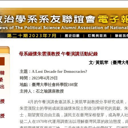
母系緬懷朱雲漢教授 午餐演講活動紀錄
文/ 黃凱苹（臺灣
主題：A Lost Decade for Democracies?
韓
時間：2023年4月29日
榮
地點：臺灣大學社會科學院108室
傑出
主持人：石之瑜講座教授
授
4月的午餐演講會邀請系上黃凱苹副教授分享研究成果
朱雲漢院士的學術成就並緬懷朱院士對政治學研究的貢獻。
授
士，期望實現自由主義，讓民主在臺灣深根發芽，成為華人
徒二人在1970年代運用調查法以理解臺灣民眾的政治態度，