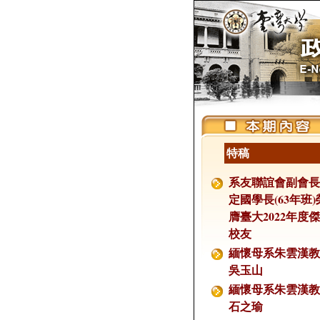
特稿
系友聯誼會副會長
定國學長(63年班)
膺臺大2022年度
校友
緬懷母系朱雲漢教
吳玉山
緬懷母系朱雲漢教
石之瑜