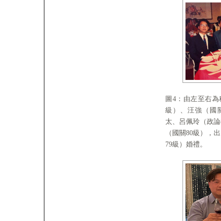
圖4：由左至右為
級）、汪強（國關
太、呂佩玲（政論
（國關80級），
79級）婚禮。