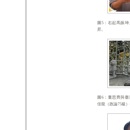
圖5：右起馬振坤
昇。
圖6：董思齊與臺
佳龍（政論75級