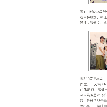
圖1：政論75級
右為林繼文、林佳
涵江，寇健文、姚
圖2 1997年本
作室」（又稱30
胡佛老師、師母出
至左為董思齊（公
鴻（政研所88年
論83級）。後排