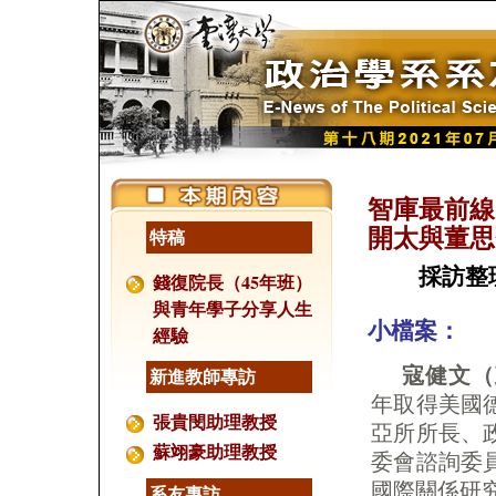
智庫最前線
開太與董思
特稿
採訪整
錢復院長（45年班）
與青年學子分享人生
小檔案：
經驗
寇健文（
新進教師專訪
年取得美國
張貴閔助理教授
亞所所長、
蘇翊豪助理教授
委會諮詢委
國際關係研
系友專訪