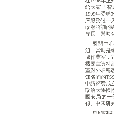
在1996年
給大家「智
1999年受
庫服務過一
政府諮詢的
專長，幫助
國關中心
組，當時是
廬作業室，對
機要室資料組
室對外名稱
知名的的TS
申請經費成立
政治大學國
國安局的一
係、中國研
早期國關