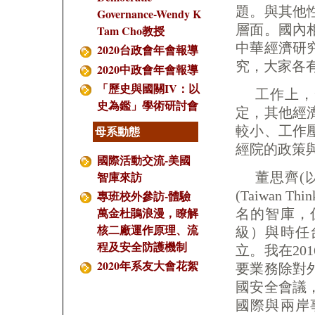
題。與其他
Governance-Wendy K
層面。國內
Tam Cho教授
中華經濟研
2020台政會年會報導
究，大家各
2020中政會年會報導
「歷史與國關IV：以
工作上，
史為鑑」學術研討會
定，其他經
較小、工作
母系動態
經院的政策
國際活動交流-美國
智庫來訪
董思齊(
(Taiwan
專班校外參訪-體驗
萬金杜鵑浪漫，瞭解
名的智庫，係
核二廠運作原理、流
級）與時任
程及安全防護機制
立。我在20
2020年系友大會花絮
要業務除對
國安全會議
國際與兩岸