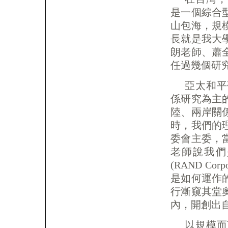
是一個綜合
山包海，規
長就是我大
朗老師、蕭
任過幾個研
亞太和平
係研究為主
陸、兩岸關
時，我們的
委會主委，
老師說我們
(RAND C
是如何運作
行漸窺其堂
內，開創出
以規模而