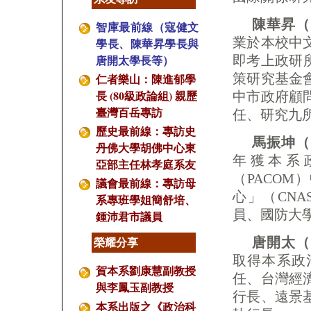
陳華昇（
智庫最前線（寇健文
業於本校中
學長、陳華昇學長與
唐開太學長等）
即考上政研所
策研究基金
仁者樂山：陳進郁學
長 (80級政論組) 親歷
中市政府顧
臺灣百岳專訪
任、研究九
歷史最前線：專訪史
馬振坤（
丹佛大學胡佛中心東
年獲本系
亞部主任林孝庭系友
（PACO
議會最前線：專訪母
心」（CN
系專班學姐簡舒培、
員、國防大
鍾沛君市議員
唐開太（
榮耀分享
取得本系政
賀本系劉康慧副教授
任、台灣經
與李鳳玉副教授
行長、遠景
本系出版之《政治科