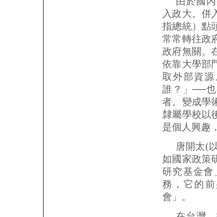
由於國內
入政大。併
指總統）點
常常轉往政
政府無關。
依靠大學部
取外部資源
誰？」──
者。變成學
隸屬學校以
是個人興趣
唐開太(
如國家政策
研究基金會」(Fou
務，它的前
會」。
在台灣，