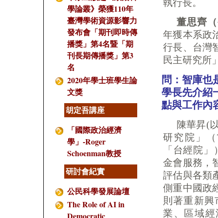
執行長。
學論叢》榮獲110年
臺灣學術資源影響力
董思齊（
發布會「期刊即時傳
年獲本系政
播獎」第4名暨「期
行長、台灣
刊長期傳播獎」第3
民主研究所
名
問：智庫也
2020年學士班學生論
文獎
學長先介紹
點與工作內
胡定吾講座
陳華昇(
「國際政治經濟
研究院」（Taiwa
學」-Roger
「台經院」
Schoenman教授
金會服務，
研討會紀實
評估與各類
側重中國政
公民科學發展論壇
則著重新興
The Role of AI in
業、區域經濟
Democratic