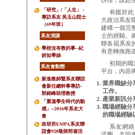
徬徨，談起
「研究」/「人生」 -
有鑑於此
專訪系友 吳玉山院士
大政治系友職涯交
（69年班）
建構一個完
士的經驗。
系友演講
聯各屆系友
學校沒有教的事─紀
有意轉換跑
妍如學姊
初期的職
系友會動態
平台，內容
新進教師暨系友聯誼
業界職缺分
會新任總幹事專訪-
工作。
郭銘峰助理教授
產業新訊分
「重溫學生時代的動
職場經驗分
感」--2016年系友大
的職場經驗
會
政研所EMPA系友聯
系友網絡
誼會928敬師郊遊活
流圈，共同