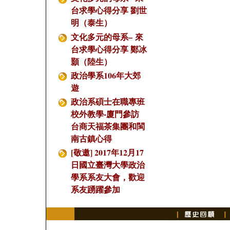
台求學心得分享 劉世
明（泰生）
文化多元的母系– 來
台求學心得分享 鄭冰
顥（陸生）
政治學系106年大郊
遊
政治系碩士在職專班
校外教學-廈門參訪
台商天福茶集團和閩
南古鎮心得
[敬邀] 2017年12月17
日國立臺灣大學政治
學系系友大會，歡迎
系友踴躍參加