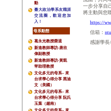
動
一步分享自
臺大政治學系友職涯
將主動與您
交流圈，歡迎您加
入！
https://w
母系動態
信箱：
nt
葛永光教授榮退
感謝學長
新進教師專訪-唐欣
偉副教授
新進教師專訪-黃凱
苹助理教授
文化多元的母系– 來
台求學心得分享 黑迪
文（美國）
文化多元的母系– 來
台求學心得分享 阮氏
玉葉（越南）
文化多元的母系– 來