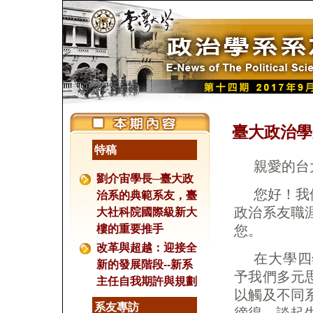
臺大政治學
特稿
親愛的台
劉介宙學長─臺大政
治系的典範系友，臺
您好！我
大社科院國際級新大
政治系友職
樓的重要推手
您。
改革與超越：迎接全
在大學四
新的發展階段--新系
予我們多元
主任自我期許與規劃
以觸及不同
系友專訪