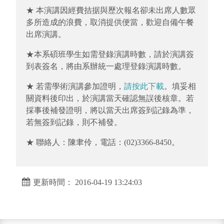
★ 本演講因經費拮据與歷次報名卻未出席人數眾
多所造成的浪費，取消提供便當，歡迎自備午餐
出席演講。
★本系碩班學生如需登錄演講時數，請於演講簽
到表簽名，將由系辦統一處理登錄演講時數。
★ 若需學術演講參加證明，
請按此下載
。填妥相
關資料後印出，於演講當天確認無誤後核章。若
採事後補發證明，將以當天出席簽到記錄為準，
若無簽到記錄，則不補發。
★ 聯絡人：陳聿伶，電話：(02)3366-8450。
更新時間： 2016-04-19 13:24:03