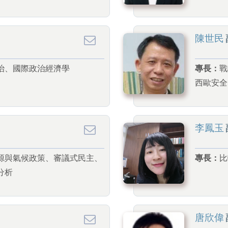
陳世民
治、國際政治經濟學
專長：
戰
西歐安全
李鳳玉
源與氣候政策、審議式民主、
專長：
比
分析
唐欣偉