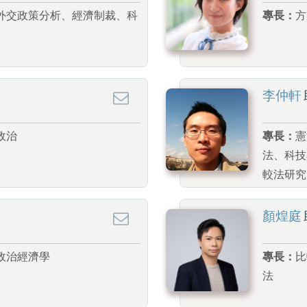
外交政策分析、經濟制裁、科
專長：
方
李仲軒
政治
專長：
憲
法、科技
較法研究
顏煌庭
政治經濟學
專長：
比
法