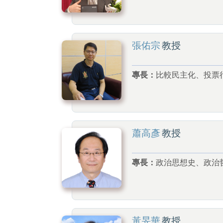
張佑宗
教授
專長：
比較民主化、投票
蕭高彥
教授
專長：
政治思想史、政治
黃旻華
教授