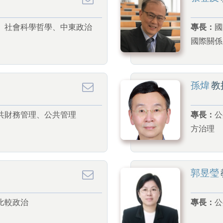
、社會科學哲學、中東政治
專長：
國
國際關係
孫煒
教
共財務管理、公共管理
專長：
公
方治理
郭昱瑩
比較政治
專長：
公