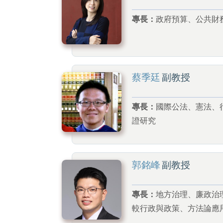
專長：
政府預算、公共財
蔡季廷
副教授
專長：
國際公法、憲法、
證研究
郭銘峰
副教授
專長：
地方治理、廉政治
較行政與政策、方法論應