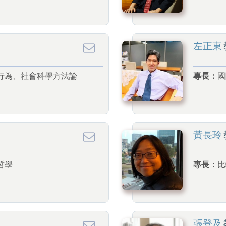
左正東
行為、社會科學方法論
專長：
國
黃長玲
哲學
專長：
比
張登及