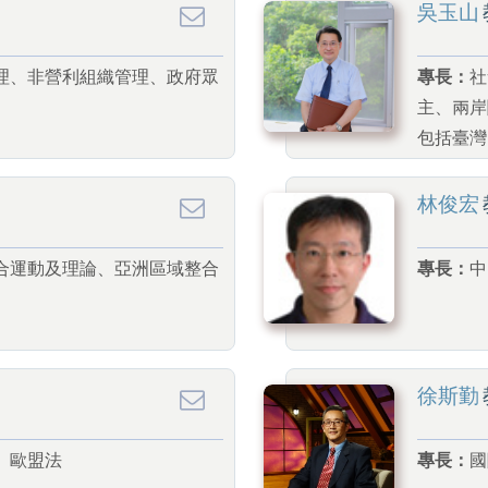
吳玉山
理、非營利組織管理、政府眾
專長：
社
主、兩岸
包括臺灣
林俊宏
合運動及理論、亞洲區域整合
專長：
中
徐斯勤
、歐盟法
專長：
國