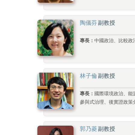
陶儀芬
副教授
專長：
中國政治、比較政
林子倫
副教授
專長：
國際環境政治、能
參與式治理、後實證政策
郭乃菱
副教授