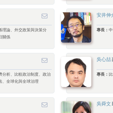
安井伸
係理論、外交政策與決策分
專長：
中
日關係
吳心喆
濟分析、比較政治制度、政治
專長：
比
法、全球化與全球治理
吳舜文