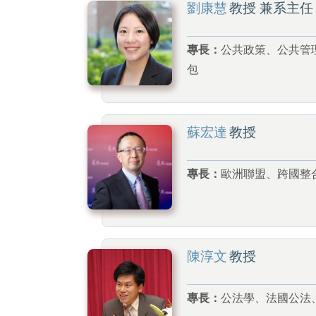
劉康慧
教授 兼系主任
專長：
公共政策、公共管
包
蘇宏達
教授
專長：
歐洲聯盟、跨國整
陳淳文
教授
專長：
公法學、法國公法