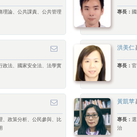
務理論、公共課責、公共管理
專長：
國
洪美仁
行政法、國家安全法、法學實
專長：
官
黃凱苹
理、政策分析、公民參與、比
專長：
選
用
治