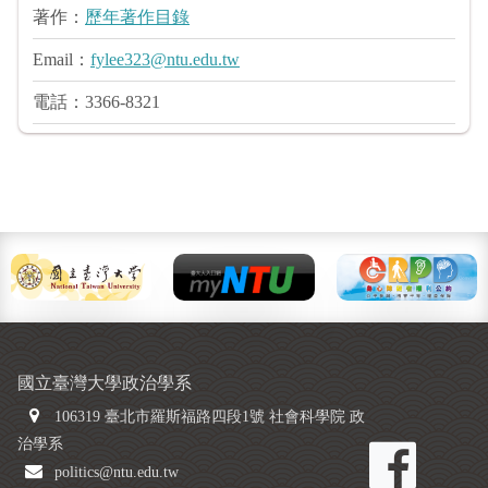
著作：
歷年著作目錄
Email：
fylee323@ntu.edu.tw
電話：3366-8321
國立臺灣大學政治學系
106319 臺北市羅斯福路四段1號 社會科學院 政
治學系
politics@ntu.edu.tw