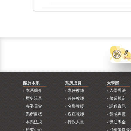
關於本系
系所成員
大學部
本系簡介
專任教師
入學辦法
歷史沿革
兼任教師
修業規定
各委員會
名譽教授
課程資訊
系所目標
客座教師
領域專長
本系法規
行政人員
獎助學金
研究中心
成績優良獎