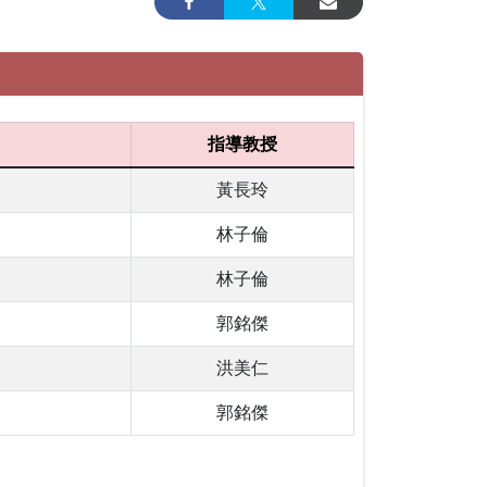
指導教授
黃長玲
林子倫
林子倫
郭銘傑
洪美仁
郭銘傑