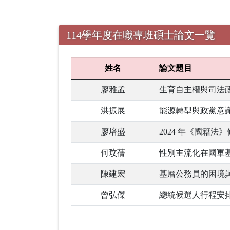
114學年度在職專班碩士論文一覽
姓名
論文題目
廖雅孟
生育自主權與司法
洪振展
能源轉型與政黨意識
廖培盛
2024 年《國籍
何玟蒨
性別主流化在國軍
陳建宏
基層公務員的困境
曾弘傑
總統候選人行程安排