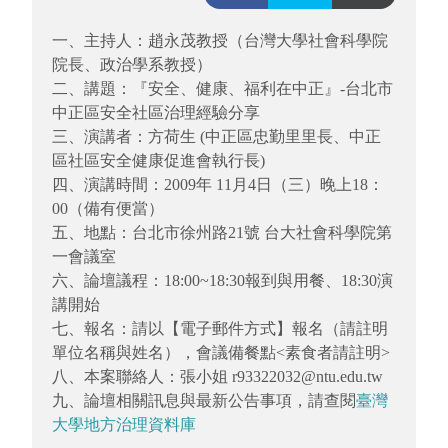
一、主持人：趙永茂教授（台灣大學社會科學院
院長、政治學系教授）
二、講題：『安全、健康、福利在中正』-台北市
中正區安全社區治理經驗分享
三、演講者：方荷生 (中正區忠勤里里長、中正
區社區安全健康促進會執行長)
四、演講時間：2009年 11月4日（三）晚上18：
00（備有便當）
五、地點：台北市徐州路21號 台大社會科學院第
一會議室
六、論壇議程：18:00~18:30報到與用餐、18:30演
講開始
七、報名：請以【電子郵件方式】報名（請註明
單位名稱與姓名），會議備餐點<素食者請註明>
八、本案聯絡人：張小姐 r93322032@ntu.edu.tw
九、論壇相關訊息與最新公告事項，請查閱
臺灣
大學地方治理資料庫