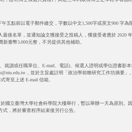
）下午五點前以電子郵件繳交，字數以中文1,500字或英文900 字為
最後名單，並通知論文獲接受之投稿人，獲接受者應於 2020 
費新臺幣3,000元整，不另提供其他補助。
就讀或任職單位、E-mail、電話)、候選人證明或學位證書影本掃
afan@ntu.edu.tw，並於主旨處註明「政治學前瞻研究工作坊
寄至上述 E-mail 信箱。
（星期二）於國立臺灣大學社會科學院大樓舉行，暫以舉辦一天為原則
方式，將於審查程序結束後另行公告。