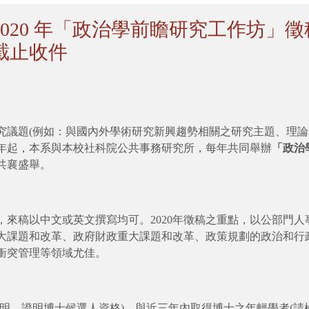
20 年「政治學前瞻研究工作坊」徵稿啟事
截止收件
究議題(例如：與國內外學術研究新興趨勢相關之研究主題、理論
6年起，本系與本校社科院公共事務研究所，每年共同舉辦
「政治
共襄盛舉。
，來稿以中文或英文撰寫均可。2020年徵稿之重點，以公部門
大課題和改革、政府財政重大課題和改革、政策規劃的政治和行
衝突管理等領域尤佳。
明，證明博士候選人資格)，與近三年內取得博士之年輕學者(請