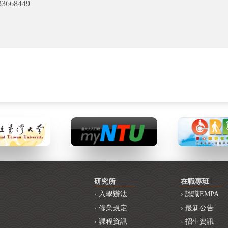
668449
研究所
在職專班
入學辦法
認識EMPA
修業規定
最新公告
課程資訊
招生資訊