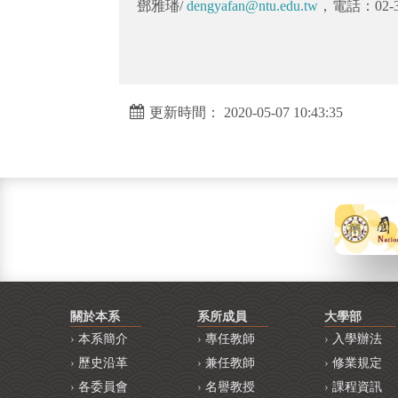
鄧雅璠/
dengyafan@ntu.edu.tw
，電話：02-33
更新時間： 2020-05-07 10:43:35
關於本系
系所成員
大學部
本系簡介
專任教師
入學辦法
歷史沿革
兼任教師
修業規定
各委員會
名譽教授
課程資訊