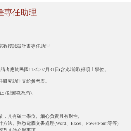
畫專任助理
宗教授誠徵計畫專任助理
請者應於民國113年07月31日(含)以前取得碩士學位。
任研究助理支給參考表。
日止 (以郵戳為憑)。
畢業，具有碩士學位。細心負責且有耐性。
。熟悉電腦文書處理(Word、Excel、PowerPoint等等)
控管及其他交辦事項。