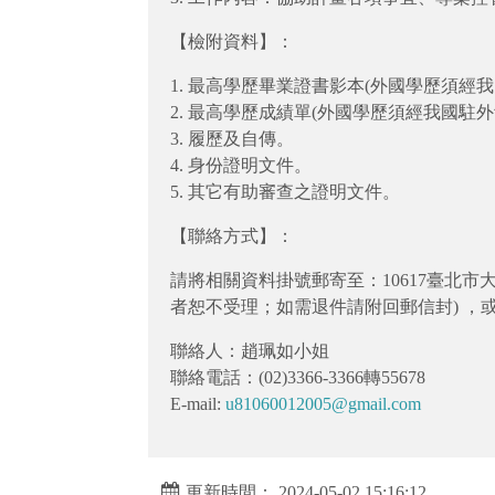
【檢附資料】：
1. 最高學歷畢業證書影本(外國學歷須經
2. 最高學歷成績單(外國學歷須經我國駐外
3. 履歷及自傳。
4. 身份證明文件。
5. 其它有助審查之證明文件。
【聯絡方式】：
請將相關資料掛號郵寄至：10617臺北
者恕不受理；如需退件請附回郵信封) ，或E
聯絡人：趙珮如小姐
聯絡電話：(02)3366-3366轉55678
E-mail:
u81060012005@gmail.com
更新時間： 2024-05-02 15:16:12