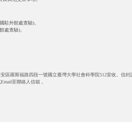
我國駐外館處查驗)。
館處查驗)。
市大安區羅斯福路四段一號國立臺灣大學社會科學院512室收。信
mail至聯絡人信箱 。