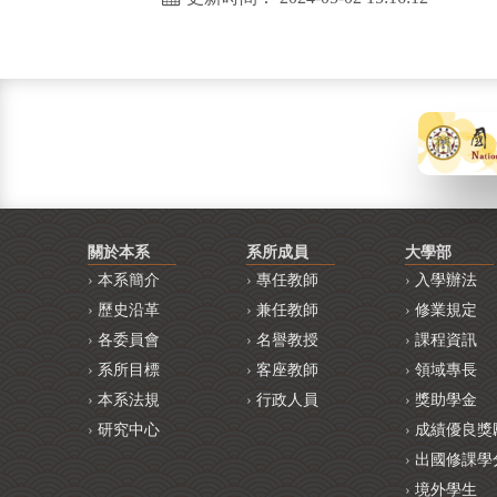
關於本系
系所成員
大學部
本系簡介
專任教師
入學辦法
歷史沿革
兼任教師
修業規定
各委員會
名譽教授
課程資訊
系所目標
客座教師
領域專長
本系法規
行政人員
獎助學金
研究中心
成績優良獎
出國修課學
境外學生