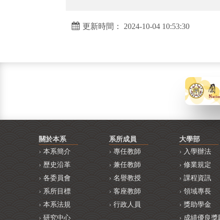
更新時間： 2024-10-04 10:53:30
關於本系
系所成員
大學部
本系簡介
專任教師
入學辦法
歷史沿革
兼任教師
修業規定
各委員會
名譽教授
課程資訊
系所目標
客座教師
領域專長
本系法規
行政人員
獎助學金
研究中心
成績優良獎