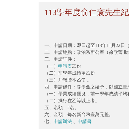
113學年度俞仁寰先生紀
一、申請日期：即日起至113年11月22日
二、申請地點：政治系辦公室（徐欣蕾 助
三、申請証件：
（一）
申請表
乙份
（二）前學年成績單乙份
（三）戶籍謄本乙份 。
四、申請條件：獎學金之給予，以國立臺
（一）學業成績優良，前一學年成績平均在8
（二）操行在乙等以上者。
五、名額：2名。
六、金額：每名新台幣壹萬元整。
七、
申請辦法
、
申請書