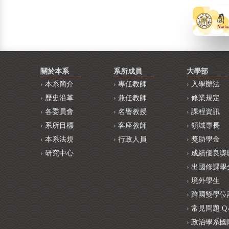
關於本系
系所成員
大學部
本系簡介
專任教師
入學辦法
歷史沿革
兼任教師
修業規定
各委員會
名譽教授
課程資訊
系所目標
客座教師
領域專長
本系法規
行政人員
獎助學金
研究中心
成績優良獎
出國修課學
境外學生
跨國雙學位
常見問題 Q
政治學系國