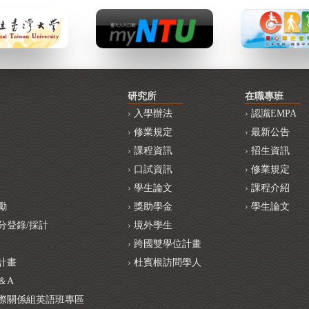
研究所
在職專班
入學辦法
認識EMPA
修業規定
最新公告
課程資訊
招生資訊
口試資訊
修業規定
學生論文
課程介紹
勵
獎助學金
學生論文
分登錄/採計
境外學生
跨國雙學位計畫
計畫
杜賓根訪問學人
＆A
際關係組英語班專區