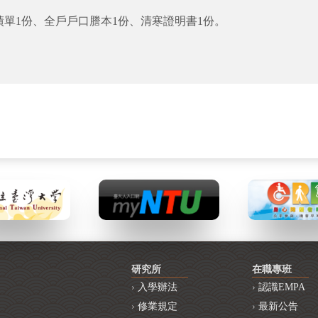
績單1份、全戶戶口謄本1份、清寒證明書1份。
研究所
在職專班
入學辦法
認識EMPA
修業規定
最新公告