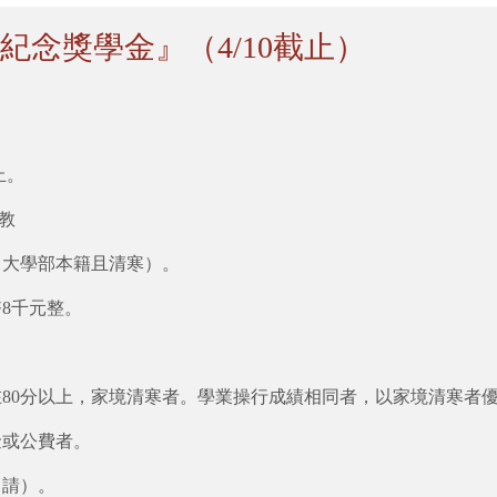
紀念獎學金』（4/10截止）
止。
教
（大學部本籍且清寒）。
幣8千元整。
在80分以上，家境清寒者。學業操行成績相同者，以家境清寒者
金或公費者。
申請）。