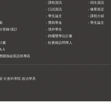
課程資訊
招生資訊
口試資訊
修業規定
學生論文
課程介紹
勵
獎助學金
學生論文
分登錄/採計
境外學生
跨國雙學位計畫
計畫
杜賓根訪問學人
＆A
際關係組英語班專區
1號 社會科學院 政治學系
版權所有 © 2022 國立臺灣大學政治學系