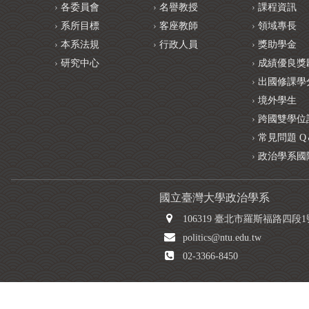
各委員會
名譽教授
課程資訊
系所目標
客座教師
領域專長
本系法規
行政人員
獎助學金
研究中心
成績優良獎
出國修課學
境外學生
跨國雙學位
常見問題 Q
政治學系國
國立臺灣大學政治學系
106319 臺北市羅斯福路四段
politics@ntu.edu.tw
02-3366-8450