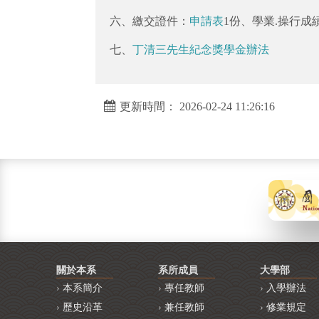
六、繳交證件：
申請表
1份、學業.操行成
七、
丁清三先生紀念獎學金辦法
更新時間： 2026-02-24 11:26:16
關於本系
系所成員
大學部
本系簡介
專任教師
入學辦法
歷史沿革
兼任教師
修業規定