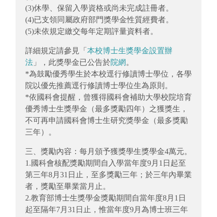
(3)休學、保留入學資格或尚未完成註冊者。
(4)已支領同屬政府部門獎學金性質經費者。
(5)未依規定繳交每年定期評量資料者。
詳細規定請參見「
本校博士生獎學金設置辦
法
」，此獎學金已公告於
院網
。
*為鼓勵優秀學生於本校逕行修讀博士學位，各學
院以優先推薦逕行修讀博士學位生為原則。
*依國科會提醒，曾獲得國科會補助大學校院培育
優秀博士生獎學金（最多獎勵四年）之獲獎生，
不可再申請國科會博士生研究獎學金（最多獎勵
三年）。
三、獎勵內容：每月頒予獲獎學生獎學金4萬元。
1.國科會核配獎勵期間自入學當年度9月1日起至
第三年8月31日止，至多獎勵三年；於三年內畢業
者，獎勵至畢業當月止。
2.教育部博士生獎學金獎勵期間自當年度8月1日
起至隔年7月31日止，惟當年度9月為博士班三年