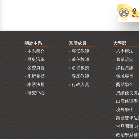
關於本系
系所成員
大學部
本系簡介
專任教師
入學辦法
歷史沿革
兼任教師
修業規定
各委員會
名譽教授
課程資訊
系所目標
客座教師
領域專長
本系法規
行政人員
獎助學金
研究中心
成績優良獎
出國修課學
境外學生
跨國雙學位
常見問題 Q
政治學系國