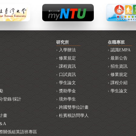
研究所
在職專班
入學辦法
認識EMPA
修業規定
最新公告
課程資訊
招生資訊
口試資訊
修業規定
學生論文
課程介紹
勵
獎助學金
學生論文
分登錄/採計
境外學生
跨國雙學位計畫
計畫
杜賓根訪問學人
＆A
際關係組英語班專區