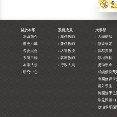
關於本系
系所成員
大學部
本系簡介
專任教師
入學辦法
歷史沿革
兼任教師
修業規定
各委員會
名譽教授
課程資訊
系所目標
客座教師
領域專長
本系法規
行政人員
獎助學金
研究中心
成績優良獎
出國修課學
境外學生
跨國雙學位
常見問題 Q
政治學系國