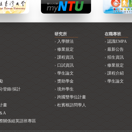
研究所
在職專班
入學辦法
認識EMPA
修業規定
最新公告
課程資訊
招生資訊
口試資訊
修業規定
學生論文
課程介紹
勵
獎助學金
學生論文
分登錄/採計
境外學生
跨國雙學位計畫
計畫
杜賓根訪問學人
＆A
際關係組英語班專區