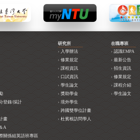
研究所
在職專班
入學辦法
認識EMPA
修業規定
最新公告
課程資訊
招生資訊
口試資訊
修業規定
學生論文
課程介紹
勵
獎助學金
學生論文
分登錄/採計
境外學生
跨國雙學位計畫
計畫
杜賓根訪問學人
＆A
際關係組英語班專區