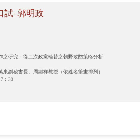
口試–郭明政
作之研究－從二次政黨輪替之朝野攻防策略分析
萬來副秘書長、周繼祥教授（依姓名筆畫排列）
7：30