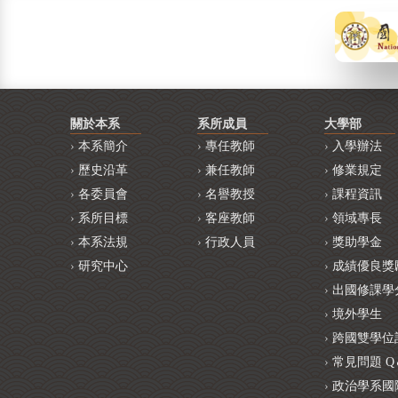
關於本系
系所成員
大學部
本系簡介
專任教師
入學辦法
歷史沿革
兼任教師
修業規定
各委員會
名譽教授
課程資訊
系所目標
客座教師
領域專長
本系法規
行政人員
獎助學金
研究中心
成績優良獎
出國修課學
境外學生
跨國雙學位
常見問題 Q
政治學系國