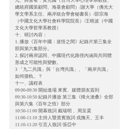
九、與會者：黃光國（台灣大學心理學系教授、
總統府國策顧問、海基會顧問）/謝大寧（佛光大
學文學系主任、兩岸統合學會秘書長）/邵宗海
（中國文化大學社會科學院院長）/王曉波（中國
文化大學哲學系教授）
十、研討內容：
1. 播放《百年中國：迷悟之間》紀錄片第三集全
部與第六集部分。
2. 探討兩岸認同、中國現代化路徑內涵與共同體
形成之可能性與變數。
3 「九二共識」與「台灣共識」、「兩岸共識」
如何接軌。？
十一、議程表
09:00-09:30 開始進場 來賓、媒體朋友簽到
09:30-10:50 紀錄片播放 第三集《烽火滄桑》全部
與第六集《百年之悟》部分
10:50-11:00 開幕致詞 戴瑞明 、周呈霙
11:00-11:10 主持人暨貴賓致詞 戎撫天、王丰
11:10-11:20 引言人致詞 張亞中