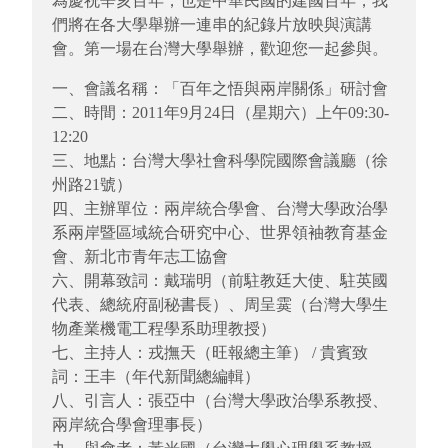
為慶祝辛亥百年，也是中華民國的建國百年，我
們將在各大學舉辦一連串的紀錄片放映與演講
會。第一場在台灣大學舉辦，歡迎您一起參與。
一、會議名稱：「百年之悟與兩岸關係」研討會
二、時間：2011年9月24日（星期六）上午09:30-
12:20
三、地點：台灣大學社會科學院國際會議廳（徐
州路21號）
四、主辦單位：兩岸統合學會、台灣大學政治學
系兩岸暨區域統合研究中心、世界領袖教育基金
會、新北市青年志工協會
六、開幕致詞：戴瑞明（前駐教廷大使、駐英國
代表、總統府副秘書長）、周呈霙（台灣大學生
物產業機電工程學系助理教授）
七、主持人：戎撫天（旺報總主筆） / 貴賓致
詞：王丰（年代新聞總編輯）
八、引言人：張亞中（台灣大學政治學系教授、
兩岸統合學會理事長）