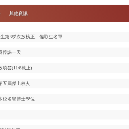
告
其他資訊
招生第3梯次放榜正、備取生名單
校慶停課一天
答(11/8截止)
第五屆傑出校友
本校名譽博士學位