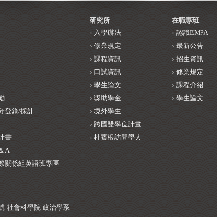
研究所
在職專班
入學辦法
認識EMPA
修業規定
最新公告
課程資訊
招生資訊
口試資訊
修業規定
學生論文
課程介紹
勵
獎助學金
學生論文
分登錄/採計
境外學生
跨國雙學位計畫
計畫
杜賓根訪問學人
＆A
際關係組英語班專區
1號 社會科學院 政治學系