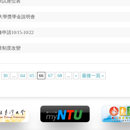
試筆試座位表
大學獎學金說明會
10/15-10/22
評量制度改變
30
...
64
65
66
67
68
...
»
最後一頁 »