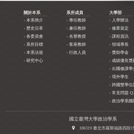
關於本系
系所成員
大學部
本系簡介
專任教師
入學辦法
歷史沿革
兼任教師
修業規定
各委員會
名譽教授
課程資訊
系所目標
客座教師
領域專長
本系法規
行政人員
獎助學金
研究中心
成績優良獎
出國修課學
境外學生
跨國雙學位
常見問題 Q
政治學系國
國立臺灣大學政治學系
106319 臺北市羅斯福路四段