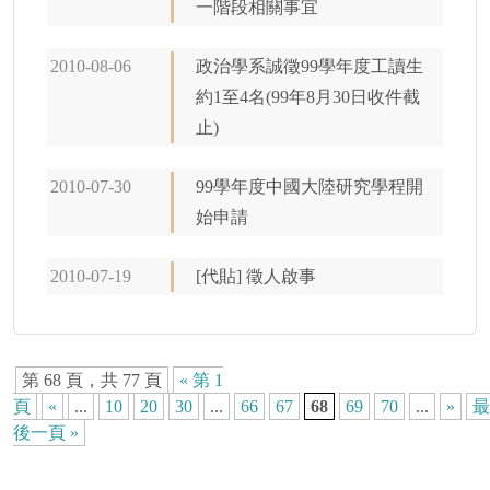
一階段相關事宜
2010-08-06
政治學系誠徵99學年度工讀生
約1至4名(99年8月30日收件截
止)
2010-07-30
99學年度中國大陸研究學程開
始申請
2010-07-19
[代貼] 徵人啟事
第 68 頁，共 77 頁
« 第 1
頁
«
...
10
20
30
...
66
67
68
69
70
...
»
最
後一頁 »