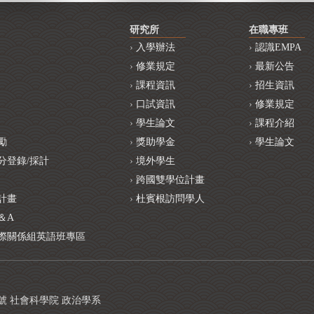
研究所
在職專班
入學辦法
認識EMPA
修業規定
最新公告
課程資訊
招生資訊
口試資訊
修業規定
學生論文
課程介紹
勵
獎助學金
學生論文
分登錄/採計
境外學生
跨國雙學位計畫
計畫
杜賓根訪問學人
＆A
際關係組英語班專區
1號 社會科學院 政治學系