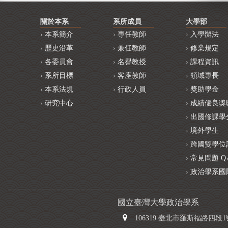
關於本系
系所成員
大學部
本系簡介
專任教師
入學辦法
歷史沿革
兼任教師
修業規定
各委員會
名譽教授
課程資訊
系所目標
客座教師
領域專長
本系法規
行政人員
獎助學金
研究中心
成績優良獎
出國修課學
境外學生
跨國雙學位
常見問題 Q
政治學系國
國立臺灣大學政治學系
106319 臺北市羅斯福路四段