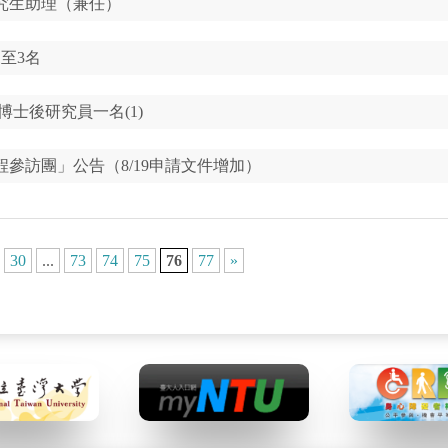
究生助理（兼任）
至3名
博士後研究員一名(1)
程參訪團」公告（8/19申請文件增加）
30
...
73
74
75
76
77
»