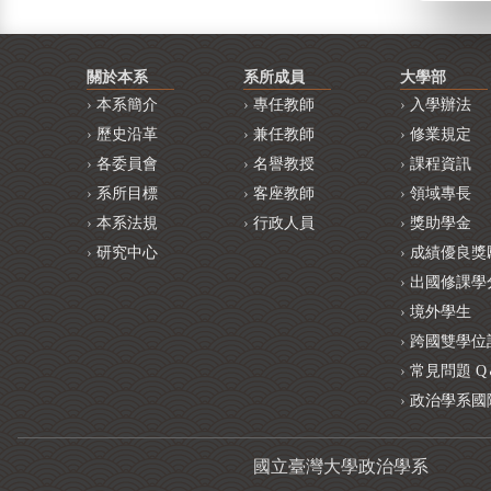
關於本系
系所成員
大學部
本系簡介
專任教師
入學辦法
歷史沿革
兼任教師
修業規定
各委員會
名譽教授
課程資訊
系所目標
客座教師
領域專長
本系法規
行政人員
獎助學金
研究中心
成績優良獎
出國修課學
境外學生
跨國雙學位
常見問題 Q
政治學系國
國立臺灣大學政治學系