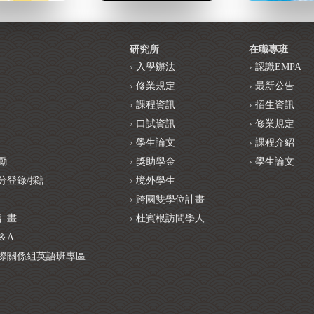
研究所
在職專班
入學辦法
認識EMPA
修業規定
最新公告
課程資訊
招生資訊
口試資訊
修業規定
學生論文
課程介紹
勵
獎助學金
學生論文
分登錄/採計
境外學生
跨國雙學位計畫
計畫
杜賓根訪問學人
＆A
際關係組英語班專區