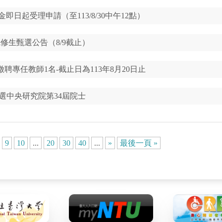
勵金即日起受理申請（至113/8/30中午12點）
先修生甄選公告（8/9截止）
聘專任教師1名-截止日為113年8月20日止
選中央研究院第34屆院士
9
10
...
20
30
40
...
»
最後一頁 »