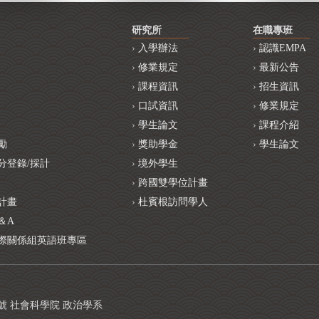
研究所
在職專班
入學辦法
認識EMPA
修業規定
最新公告
課程資訊
招生資訊
口試資訊
修業規定
學生論文
課程介紹
勵
獎助學金
學生論文
分登錄/採計
境外學生
跨國雙學位計畫
計畫
杜賓根訪問學人
＆A
際關係組英語班專區
1號 社會科學院 政治學系