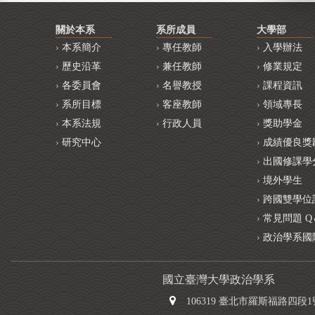
關於本系
系所成員
大學部
本系簡介
專任教師
入學辦法
歷史沿革
兼任教師
修業規定
各委員會
名譽教授
課程資訊
系所目標
客座教師
領域專長
本系法規
行政人員
獎助學金
研究中心
成績優良獎
出國修課學
境外學生
跨國雙學位
常見問題 Q
政治學系國
國立臺灣大學政治學系
106319 臺北市羅斯福路四段