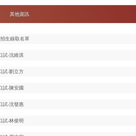
告
其他資訊
班招生錄取名單
口試-沈維淇
口試-劉立方
口試-陳安國
口試-沈發惠
口試-林俊明