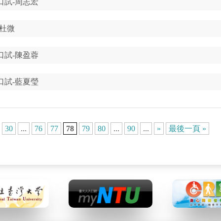
口試-周志宏
杜微
口試-陳盈蓉
口試-藍夏瑩
30
...
76
77
78
79
80
...
90
...
»
最後一頁 »