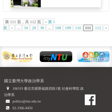
第 111 頁，共 112 頁
« 第 1
頁
«
...
10
20
30
...
108
109
110
111
112
»
國立臺灣大學政治學系
106319 臺北市羅斯福路四段1號 社會科學院 政
治學系
politics@ntu.edu.tw
02-3366-8450