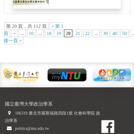
第 20 頁，共 112 頁
« 第 1
頁
«
...
10
...
18
19
20
21
22
...
30
40
50
..
後一頁 »
國立臺灣大學政治學系
106319 臺北市羅斯福路四段1號 社會科學院 政
治學系
politics@ntu.edu.tw