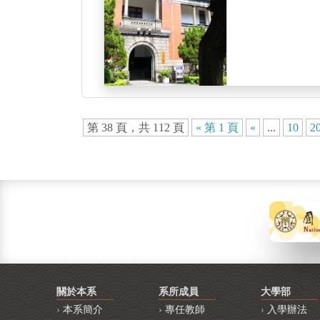
第 38 頁，共 112 頁
« 第 1 頁
«
...
10
2
關於本系
系所成員
大學部
本系簡介
專任教師
入學辦法