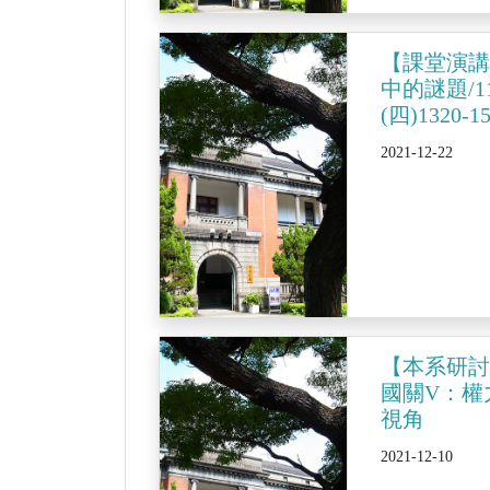
【課堂演
中的謎題/1
(四)1320-1
2021-12-22
【本系研討會
國關V：權
視角
2021-12-10