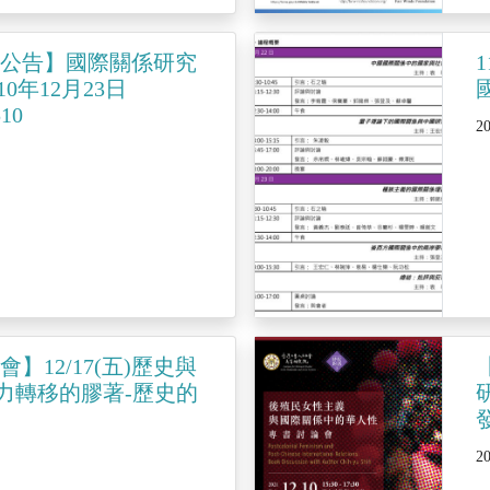
講公告】國際關係研究
10年12月23日
510
2
】12/17(五)歷史與
力轉移的膠著-歷史的
2