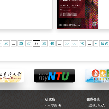
0
30
...
36
37
38
39
40
...
50
60
70
...
»
最後
研究所
在職專班
入學辦法
認識EMPA