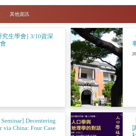
告
其他資訊
究生學會] 3/10資深
享會
2
 Seminar] Decentering
r via China: Four Case
講