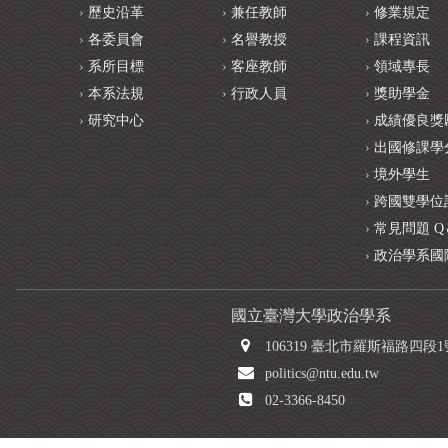
歷史沿革
兼任教師
修業規定
各委員會
名譽教授
課程資訊
系所目標
客座教師
領域專長
本系法規
行政人員
獎助學金
研究中心
成績優良獎
出國修課學
境外學生
跨國雙學位
常見問題 Q
政治學系國
國立臺灣大學政治學系
106319 臺北市羅斯福路四段
politics@ntu.edu.tw
02-3366-8450