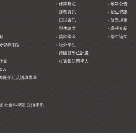
修業規定
最新公告
課程資訊
招生資訊
口試資訊
修業規定
學生論文
課程介紹
勵
獎助學金
學生論文
分登錄/採計
境外學生
跨國雙學位計畫
計畫
杜賓根訪問學人
＆A
際關係組英語班專區
1號 社會科學院 政治學系