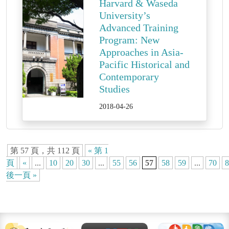
Harvard & Waseda
University’s
Advanced Training
Program: New
Approaches in Asia-
Pacific Historical and
Contemporary
Studies
2018-04-26
第 57 頁，共 112 頁
« 第 1
頁
«
...
10
20
30
...
55
56
57
58
59
...
70
8
後一頁 »