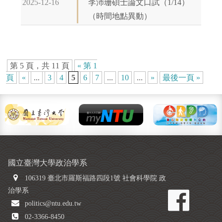
2025-12-16
李沛珊碩士論文口試（1/14）
（時間地點異動）
第 5 頁，共 11 頁
« 第 1
頁
«
...
3
4
5
6
7
...
10
...
»
最後一頁 »
國立臺灣大學政治學系
106319 臺北市羅斯福路四段1號 社會科學院 政
治學系
politics@ntu.edu.tw
02-3366-8450