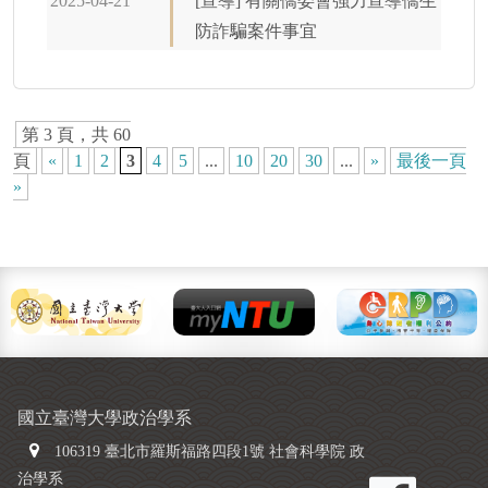
2025-04-21
[宣導] 有關僑委會強力宣導僑生
防詐騙案件事宜
第 3 頁，共 60
頁
«
1
2
3
4
5
...
10
20
30
...
»
最後一頁
»
國立臺灣大學政治學系
106319 臺北市羅斯福路四段1號 社會科學院 政
治學系