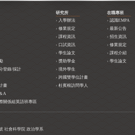
研究所
在職專班
入學辦法
認識EMPA
修業規定
最新公告
課程資訊
招生資訊
口試資訊
修業規定
學生論文
課程介紹
勵
獎助學金
學生論文
分登錄/採計
境外學生
跨國雙學位計畫
計畫
杜賓根訪問學人
＆A
際關係組英語班專區
1號 社會科學院 政治學系