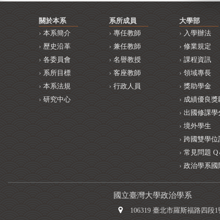
關於本系
系所成員
大學部
本系簡介
專任教師
入學辦法
歷史沿革
兼任教師
修業規定
各委員會
名譽教授
課程資訊
系所目標
客座教師
領域專長
本系法規
行政人員
獎助學金
研究中心
成績優良獎
出國修課學
境外學生
跨國雙學位
常見問題 Q
政治學系國
國立臺灣大學政治學系
106319 臺北市羅斯福路四段