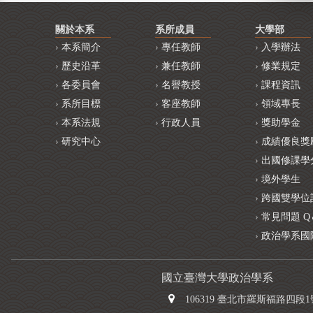
關於本系
系所成員
大學部
本系簡介
專任教師
入學辦法
歷史沿革
兼任教師
修業規定
各委員會
名譽教授
課程資訊
系所目標
客座教師
領域專長
本系法規
行政人員
獎助學金
研究中心
成績優良獎
出國修課學
境外學生
跨國雙學位
常見問題 Q
政治學系國
國立臺灣大學政治學系
106319 臺北市羅斯福路四段