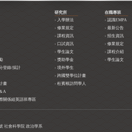
研究所
在職專班
入學辦法
認識EMPA
修業規定
最新公告
課程資訊
招生資訊
口試資訊
修業規定
學生論文
課程介紹
勵
獎助學金
學生論文
分登錄/採計
境外學生
跨國雙學位計畫
計畫
杜賓根訪問學人
＆A
際關係組英語班專區
1號 社會科學院 政治學系