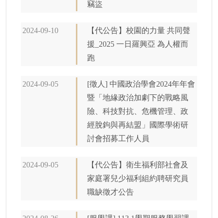
竊盜
2024-09-10
【代公告】校園的力量 共同聲
援_2025 一日羅興亞 為人權而
跑
2024-09-05
[徵人] 中國政治學會2024年年會
暨「地緣政治加劇下的戰略風
險、科技對抗、危機管理、政
經脫鉤與再結盟」國際學術研
討會招募工作人員
2024-09-05
【代公告】衛生福利部社會及
家庭署兒少福利組約聘研究員
職缺徵才公告