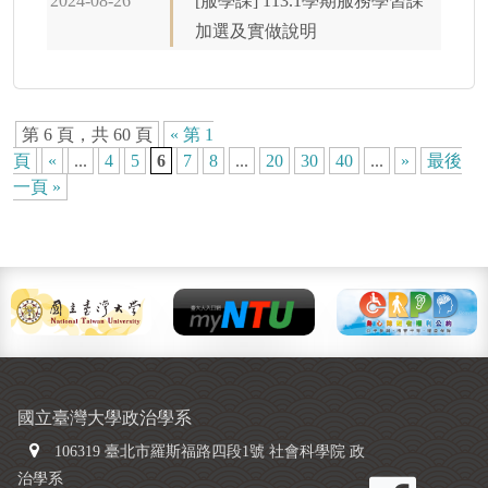
2024-08-26
[服學課] 113.1學期服務學習課
加選及實做說明
第 6 頁，共 60 頁
« 第 1
頁
«
...
4
5
6
7
8
...
20
30
40
...
»
最後
一頁 »
國立臺灣大學政治學系
106319 臺北市羅斯福路四段1號 社會科學院 政
治學系