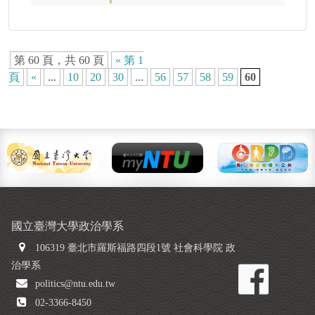
第 60 頁，共 60 頁
« 第 1
頁
«
...
10
20
30
...
56
57
58
59
60
國立臺灣大學政治學系
106319 臺北市羅斯福路四段1號 社會科學院 政
治學系
politics@ntu.edu.tw
02-3366-8450