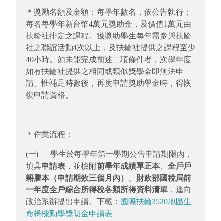
＊獎勵名額及金額：每學年數名，依公告執行；
每名每學年新台幣4萬元獎助金，及價值1萬元由
扶輪社排定之課程。獲獎助學生每年需參與扶輪
社之聯誼活動4次以上，及扶輪社提供之課程至少
40小時。如未能完成前述二項條件者，次學年度
如有扶輪社提供之相同或類似獎學金即無法申
請。惟補足時數後，再度申請獎助學金時，得恢
復申請資格。
＊作業流程：
(一) 學生於每學年第一學期公告申請期限內，
填具
申請表
，並檢附
前學
年
成績單正本
、
全戶戶
籍謄本（申請期效三個月內）
、
財政部國稅局前
一年度全戶綜合所得稅各類所得資料清單
，逕向
政治系辦提出申請。下載：
國際扶輪3520地區生
命橋樑勤學獎助金申請表