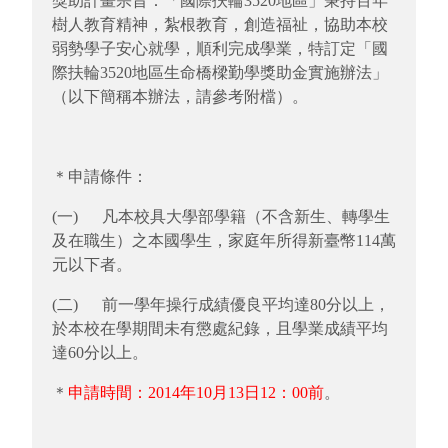
獎助計畫宗旨：「國際扶輪3520地區」秉持百年
樹人教育精神，紮根教育，創造福祉，協助本校
弱勢學子安心就學，順利完成學業，特訂定「國
際扶輪3520地區生命橋樑勤學獎助金實施辦法」
（以下簡稱本辦法，請參考附檔）。
＊申請條件：
(一) 凡本校具大學部學籍（不含新生、轉學生
及在職生）之本國學生，家庭年所得新臺幣114萬
元以下者。
(二) 前一學年操行成績優良平均達80分以上，
於本校在學期間未有懲處紀錄，且學業成績平均
達60分以上。
＊
申請時間：2014年10月13日12：00前
。