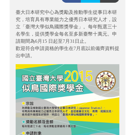
臺大日本研究中心為獎勵及推動學生從事日本研
究，
培育具有專業能力之優秀日本研究人才，設
立「
臺灣大學似鳥國際獎學金」。每年甄選三十
名學生，
提供獎學金每名至多新臺幣十萬元。申
請期間為
6
月
15
日起至
7
月
31
日止。
歡迎符合申請資格的學生在
7
月底以前備
齊資料提
出申請。