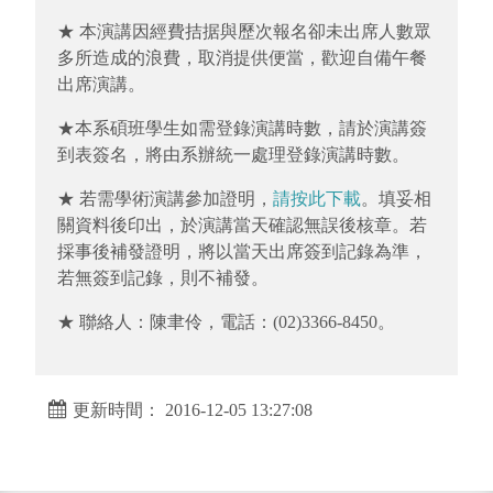
★ 本演講因經費拮据與歷次報名卻未出席人數眾
多所造成的浪費，取消提供便當，歡迎自備午餐
出席演講。
★本系碩班學生如需登錄演講時數，請於演講簽
到表簽名，將由系辦統一處理登錄演講時數。
★ 若需學術演講參加證明，
請按此下載
。填妥相
關資料後印出，於演講當天確認無誤後核章。若
採事後補發證明，將以當天出席簽到記錄為準，
若無簽到記錄，則不補發。
★ 聯絡人：陳聿伶，電話：(02)3366-8450。
更新時間： 2016-12-05 13:27:08