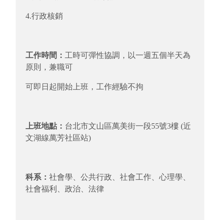
4.行政核銷
工作時間
：
工時可彈性協調，以一週五個半天為
原則，兼職可
可即日起開始上班，工作經驗不拘
上班地點
：
台北市文山區萬美街一段55號3樓 (近
文湖線萬芳社區站)
科系
：
社會學、公共行政、社會工作、心理學、
社會福利、政治、法律