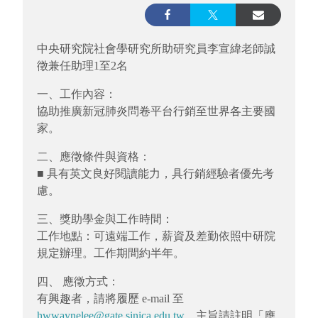
中央研究院社會學研究所助研究員李宣緯老師誠
徵兼任助理1至2名
一、工作內容：
協助推廣新冠肺炎問卷平台行銷至世界各主要國
家。
二、應徵條件與資格：
■ 具有英文良好閱讀能力，具行銷經驗者優先考
慮。
三、獎助學金與工作時間：
工作地點：可遠端工作，薪資及差勤依照中研院
規定辦理。工作期間約半年。
四、 應徵方式：
有興趣者，請將履歷 e-mail 至
hwwaynelee@gate.sinica.edu.tw
，主旨請註明「應